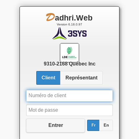
adhri.Web
D
Version 6.18.0.97
9310-2168 Québec Inc
Client
Représentant
Numéro de client
Mot de passe
Entrer
Fr
En