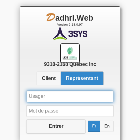
adhri.Web
D
Version 6.18.0.97
9310-2168 Québec Inc
Client
Représentant
Usager
Mot de passe
Entrer
Fr
En